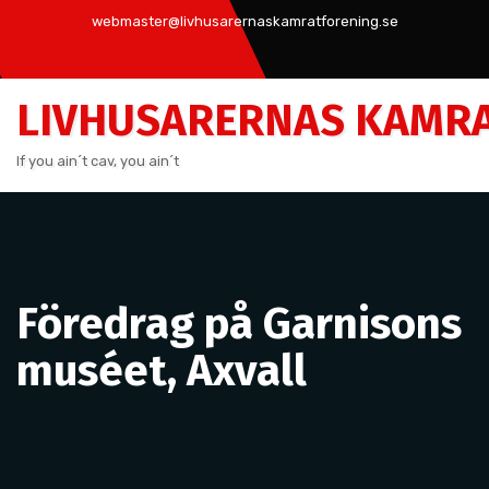
Hoppa
webmaster@livhusarernaskamratforening.se
till
innehåll
LIVHUSARERNAS KAMR
If you ain´t cav, you ain´t
Föredrag på Garnisons
muséet, Axvall