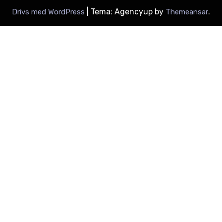
|
Tema: Agencyup by
.
Drivs med WordPress
Themeansar