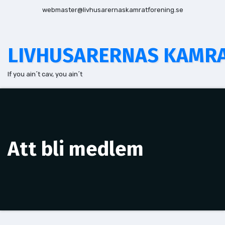
Hoppa
webmaster@livhusarernaskamratforening.se
till
innehåll
LIVHUSARERNAS KAMR
If you ain´t cav, you ain´t
Att bli medlem